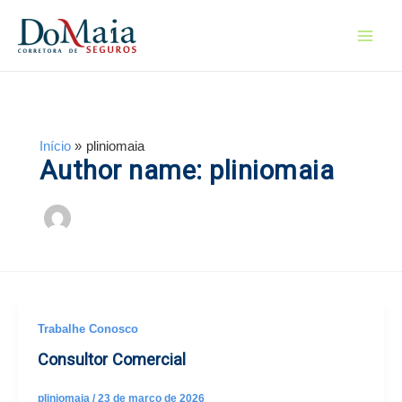
Ir
para
Main
o
conteúdo
Men
Início
pliniomaia
Author name: pliniomaia
Trabalhe Conosco
Consultor Comercial
pliniomaia
/
23 de março de 2026